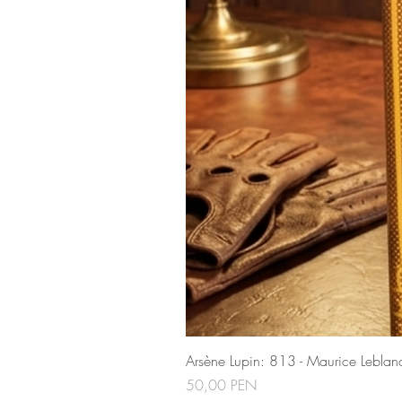
Arsène Lupin: 813 - Maurice Leblan
Precio
50,00 PEN