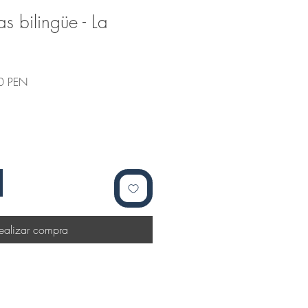
s bilingüe - La
Precio
0 PEN
de
oferta
ealizar compra