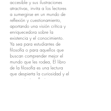
accesible y sus ilustraciones 
atractivas, invita a los lectores 
a sumergirse en un mundo de 
reflexión y cuestionamiento, 
aportando una visión crítica y 
enriquecedora sobre la 
existencia y el conocimiento. 
Ya sea para estudiantes de 
filosofía o para aquellos que 
buscan comprender mejor el 
mundo que les rodea, El libro 
de la filosofía es una lectura 
que despierta la curiosidad y el 
pensamiento reflexivo. 
Sumérgete en este apasionante 
viaje intelectual y descubre los 
fundamentos de la filosofía y su 
impacto en la sociedad actual.