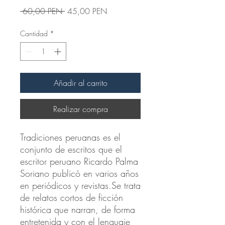
Precio
Precio
 60,00 PEN 
45,00 PEN
de
oferta
Cantidad
*
Añadir al carrito
Realizar compra
Tradiciones peruanas es el
conjunto de escritos que el
escritor peruano Ricardo Palma
Soriano publicó en varios años
en periódicos y revistas.Se trata
de relatos cortos de ficción
histórica que narran, de forma
entretenida y con el lenguaje