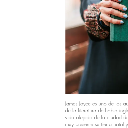
James Joyce es uno de los a
de la literatura de habla ing
vida alejado de la ciudad de 
muy presente su tierra natal 