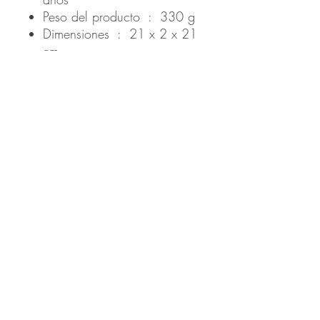
Peso del producto ‏ : ‎ 330 g
Dimensiones ‏ : ‎ 21 x 2 x 21
cm
Productos
relacionados
Novedad
Novedad