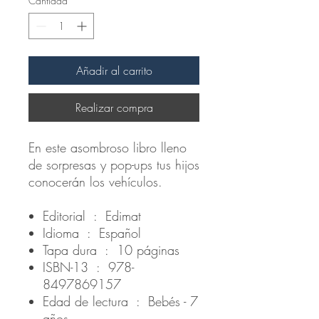
Cantidad
*
Añadir al carrito
Realizar compra
En este asombroso libro lleno
de sorpresas y pop-ups tus hijos
conocerán los vehículos.
Editorial ‏ : ‎ Edimat
Idioma ‏ : ‎ Español
Tapa dura ‏ : ‎ 10 páginas
ISBN-13 ‏ : ‎ 978-
8497869157
Edad de lectura ‏ : ‎ Bebés - 7
años