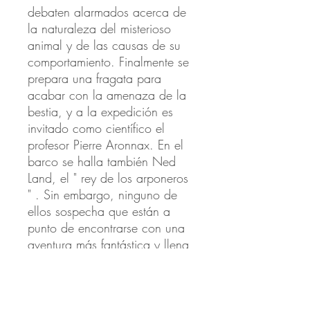
debaten alarmados acerca de
la naturaleza del misterioso
animal y de las causas de su
comportamiento. Finalmente se
prepara una fragata para
acabar con la amenaza de la
bestia, y a la expedición es
invitado como científico el
profesor Pierre Aronnax. En el
barco se halla también Ned
Land, el " rey de los arponeros
" . Sin embargo, ninguno de
ellos sospecha que están a
punto de encontrarse con una
aventura más fantástica y llena
de emociones de lo que
puedan alcanzar a imaginar,
así como con un personaje