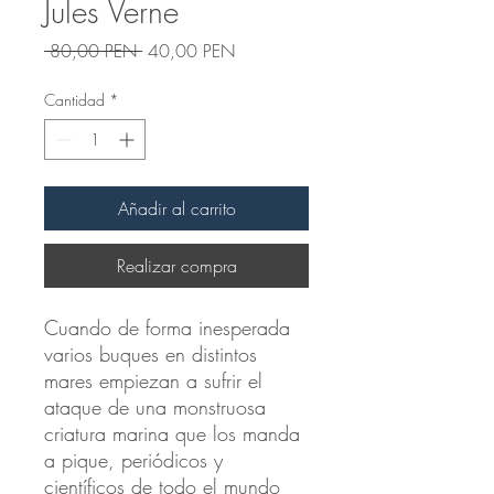
Jules Verne
Precio
Precio
 80,00 PEN 
40,00 PEN
de
oferta
Cantidad
*
Añadir al carrito
Realizar compra
Cuando de forma inesperada
varios buques en distintos
mares empiezan a sufrir el
ataque de una monstruosa
criatura marina que los manda
a pique, periódicos y
científicos de todo el mundo