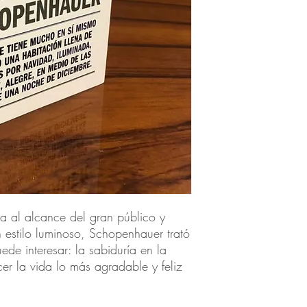
fía al alcance del gran público y
 estilo luminoso, Schopenhauer trató
de interesar: la sabiduría en la
cer la vida lo más agradable y feliz