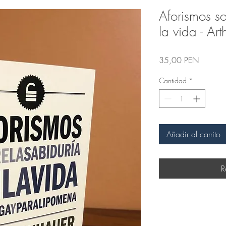
Aforismos so
la vida - Ar
Precio
35,00 PEN
Cantidad
*
Añadir al carrito
R