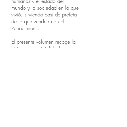
humanas y el estado del
mundo y la sociedad en la que
vivió, sirviendo casi de profeta
de lo que vendría con el
Renacimiento.
El presente volumen recoge la
historia en su totalidad con
ilustraciones de Gustave Doré.
Autor:
Dante Alighieri
ISBN:
978-84-17477-67-7
Páginas:
468
Publicación:
2019
Edición:
1era – 2019
Formato:
15 x 23 cms