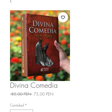
Divina Comedia
Precio
Precio
 85,00 PEN 
75,00 PEN
de
oferta
Cantidad
*