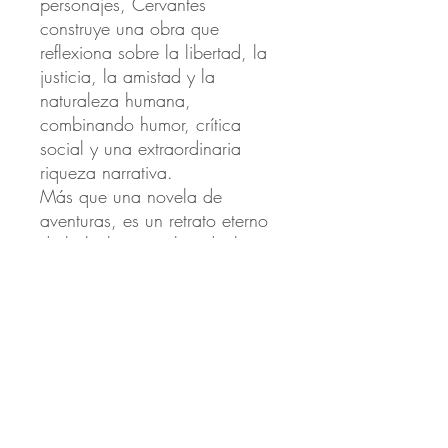
personajes, Cervantes
construye una obra que
reflexiona sobre la libertad, la
justicia, la amistad y la
naturaleza humana,
combinando humor, crítica
social y una extraordinaria
riqueza narrativa.
Más que una novela de
aventuras, es un retrato eterno
de la lucha entre los ideales y
la realidad, una historia que
sigue inspirando a lectores de
todas las épocas.
Ideal para quienes disfrutan de
los clásicos, las grandes
aventuras y las obras que
invitan a reflexionar sobre la
vida, los sueños y el valor de