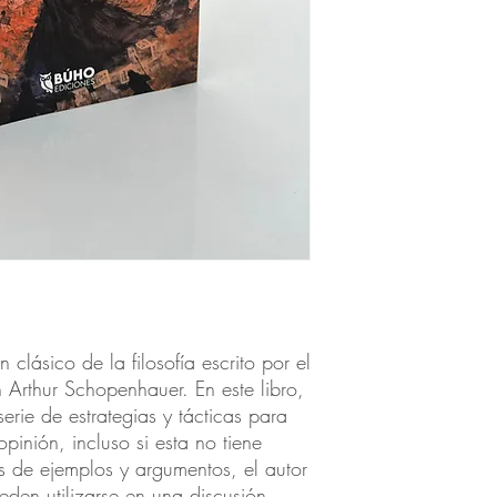
 clásico de la filosofía escrito por el 
rthur Schopenhauer. En este libro, 
ie de estrategias y tácticas para 
pinión, incluso si esta no tiene 
s de ejemplos y argumentos, el autor 
den utilizarse en una discusión 