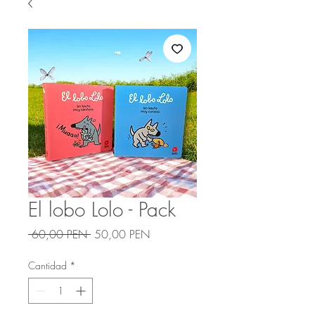
El lobo Lolo - Pack
Precio
Precio
 60,00 PEN 
50,00 PEN
de
oferta
Cantidad
*