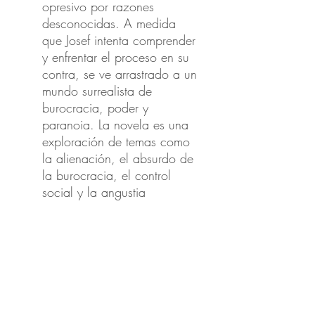
opresivo por razones
desconocidas. A medida
que Josef intenta comprender
y enfrentar el proceso en su
contra, se ve arrastrado a un
mundo surrealista de
burocracia, poder y
paranoia. La novela es una
exploración de temas como
la alienación, el absurdo de
la burocracia, el control
social y la angustia
existencial. A través de la
experiencia de Josef K.,
Kafka ofrece una reflexión
sobre la naturaleza del
poder y la justicia en la
sociedad moderna, así
como una meditación sobre