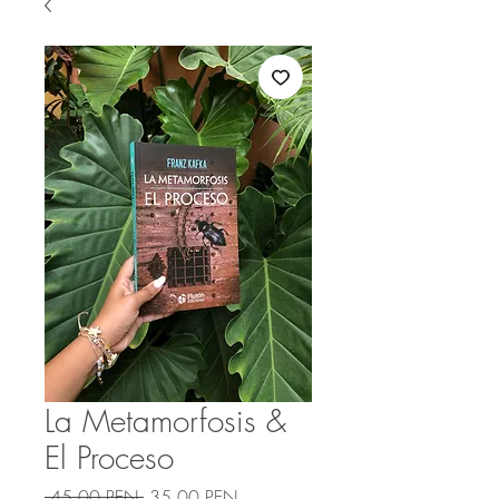
La Metamorfosis &
El Proceso
Precio
Precio
 45,00 PEN 
35,00 PEN