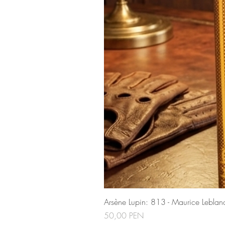
Arsène Lupin: 813 - Maurice Leblan
Precio
50,00 PEN