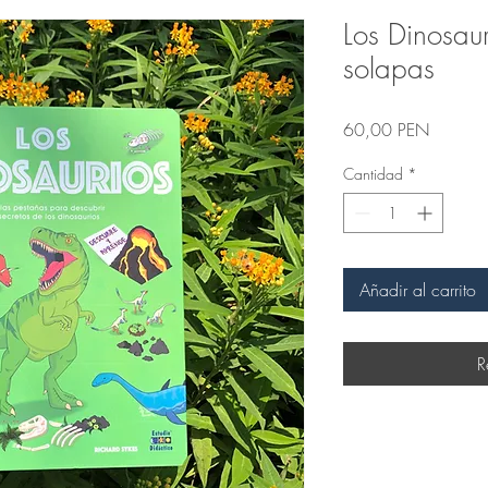
Los Dinosaur
solapas
Precio
60,00 PEN
Cantidad
*
Añadir al carrito
R