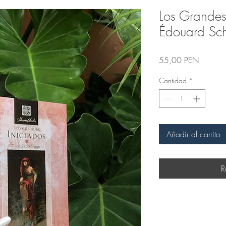
Los Grandes
Édouard Sc
Precio
55,00 PEN
Cantidad
*
Añadir al carrito
R