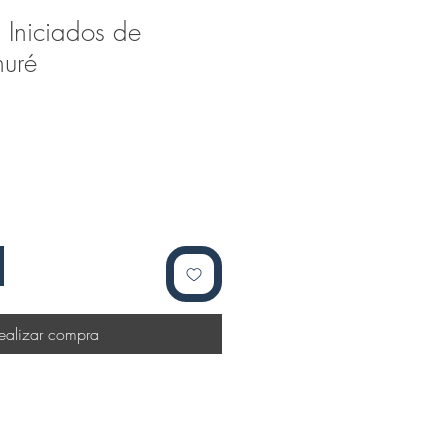
 Iniciados de
huré
ealizar compra