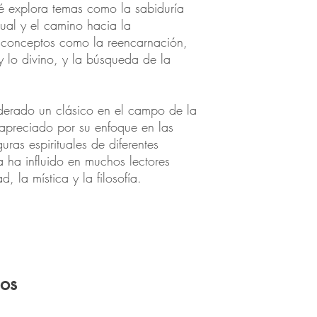
é explora temas como la sabiduría
itual y el camino hacia la
e conceptos como la reencarnación,
y lo divino, y la búsqueda de la
iderado un clásico en el campo de la
do apreciado por su enfoque en las
uras espirituales de diferentes
a ha influido en muchos lectores
d, la mística y la filosofía.
dos