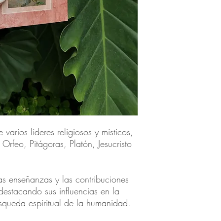
 varios líderes religiosos y místicos,
 Orfeo, Pitágoras, Platón, Jesucristo
las enseñanzas y las contribuciones
 destacando sus influencias en la
úsqueda espiritual de la humanidad.