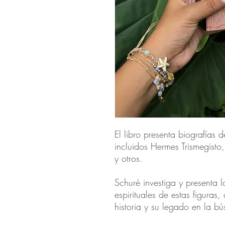
El libro presenta biografías de
incluidos Hermes Trismegisto,
y otros.
Schuré investiga y presenta 
espirituales de estas figuras,
historia y su legado en la b