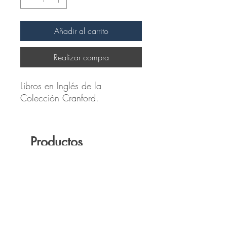
Añadir al carrito
Realizar compra
Libros en Inglés de la
Colección Cranford.
Productos
relacionados
Novedad
Novedad