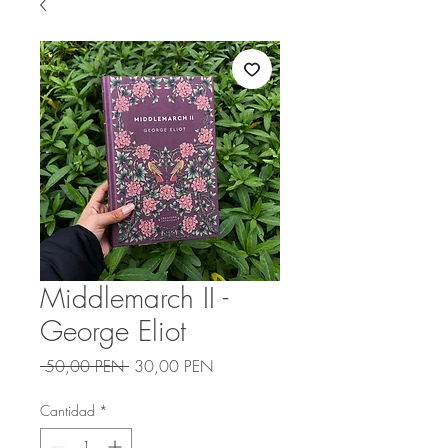
Middlemarch II -
George Eliot
Precio
Precio
 50,00 PEN 
30,00 PEN
de
oferta
Cantidad
*