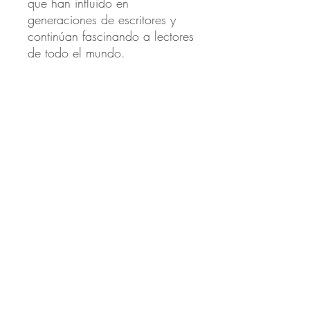
que han influido en
generaciones de escritores y
continúan fascinando a lectores
de todo el mundo.
Ideal para amantes del terror
clásico, el misterio y la
literatura gótica, así como para
quienes desean descubrir las
historias que dieron forma a
gran parte de la narrativa
fantástica y detectivesca
contemporánea.
Productos
relacionados