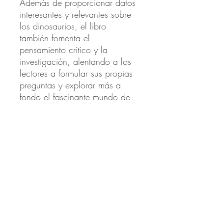
Además de proporcionar datos
interesantes y relevantes sobre
los dinosaurios, el libro
también fomenta el
pensamiento crítico y la
investigación, alentando a los
lectores a formular sus propias
preguntas y explorar más a
fondo el fascinante mundo de
estas criaturas prehistóricas.
En resumen, "¿Preguntas y
Respuestas sobre Dinosaurios?"
es una herramienta educativa
emocionante y accesible que
cautivará a los jóvenes lectores
y despertará su interés en la
paleontología y la historia
natural.