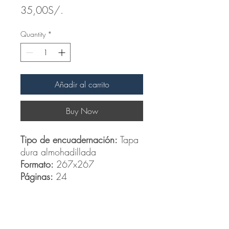
Price
35,00S/.
Quantity
*
Añadir al carrito
Buy Now
Tipo de encuadernación:
Tapa
dura almohadillada
Formato:
267x267
Páginas:
24
Related Products