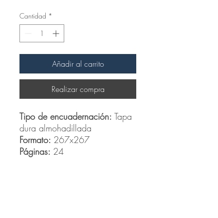
Cantidad
*
Añadir al carrito
Realizar compra
Tipo de encuadernación:
Tapa
dura almohadillada
Formato:
267x267
Páginas:
24
Productos
relacionados