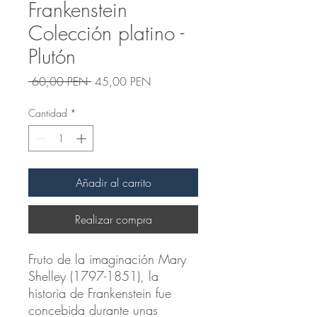
Frankenstein
Colección platino -
Plutón
Precio
Precio
 60,00 PEN 
45,00 PEN
de
oferta
Cantidad
*
Añadir al carrito
Realizar compra
Fruto de la imaginación Mary
Shelley (1797-1851), la
historia de Frankenstein fue
concebida durante unas