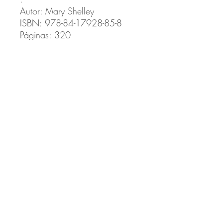
Autor: Mary Shelley
ISBN: 978-84-17928-85-8
Páginas: 320
Publicación: 2021
Edición: 1era – 2021
Formato: 13,5 x 19 cms.
Traductor: Benjamin Briggent.
.
Video:
https://youtu.be/SbG4EyDtkS
0
Productos
relacionados