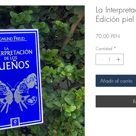
La Interpret
Edición piel
Precio
70,00 PEN
Cantidad
*
Añadir al carrito
R