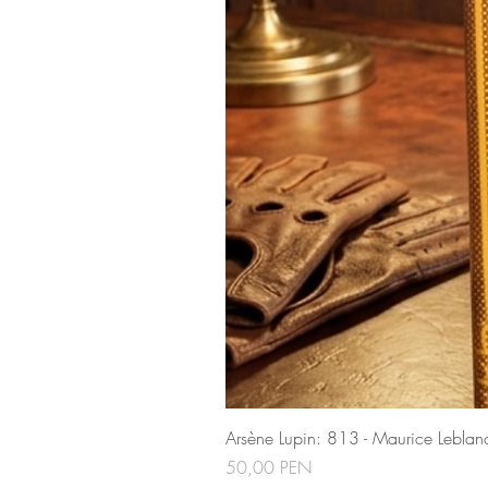
Arsène Lupin: 813 - Maurice Leblan
Precio
50,00 PEN