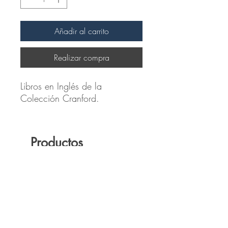
Añadir al carrito
Realizar compra
Libros en Inglés de la
Colección Cranford.
Productos
relacionados
Novedad
Novedad