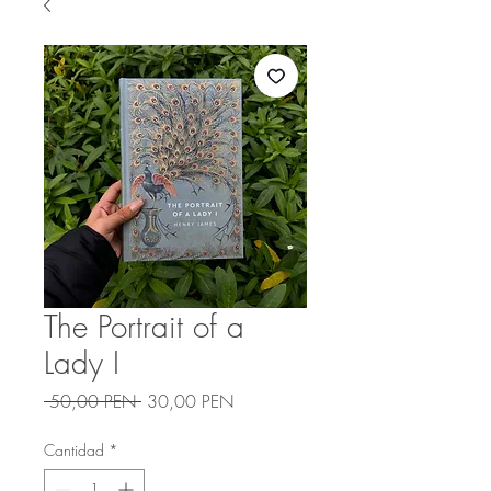
The Portrait of a
Lady I
Precio
Precio
 50,00 PEN 
30,00 PEN
de
oferta
Cantidad
*