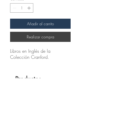
Añadir al carrito
Realizar compra
Libros en Inglés de la
Colección Cranford.
Productos
relacionados
Novedad
Novedad