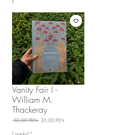
Vanity Fair I -
William M.
Thackeray
Precio
Precio
 50,00 PEN 
30,00 PEN
de
oferta
Cantidad
*