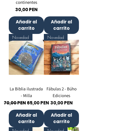
continentes
Precio
30,00 PEN
Añadir al
Añadir al
carrito
carrito
Novedad
Novedad
La Biblia ilustrada
Fábulas 2 - Búho
- Milla
Ediciones
Precio
Precio de oferta
Precio
70,00 PEN
65,00 PEN
30,00 PEN
Añadir al
Añadir al
carrito
carrito
Novedad
Novedad