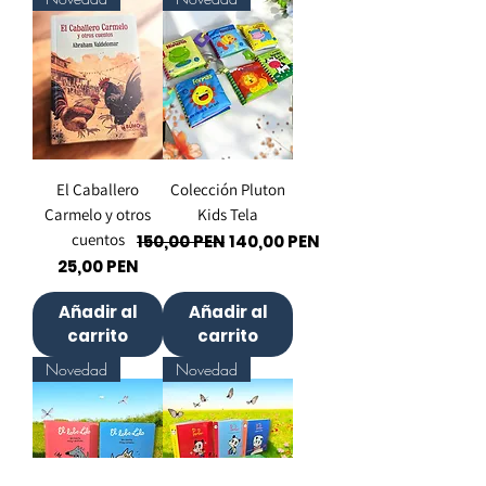
El Caballero
Colección Pluton
Carmelo y otros
Kids Tela
cuentos
Precio
Precio de oferta
150,00 PEN
140,00 PEN
Precio
25,00 PEN
Añadir al
Añadir al
carrito
carrito
Novedad
Novedad