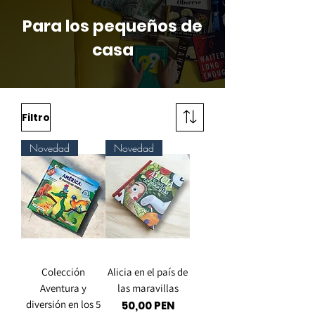
Para los pequeños de
casa
Filtro
Novedad
Novedad
Colección
Alicia en el país de
Aventura y
las maravillas
diversión en los 5
Precio
50,00 PEN