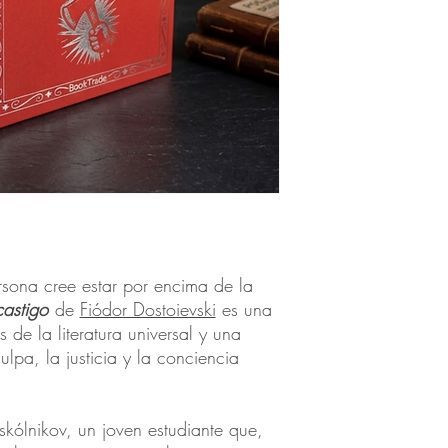
ona cree estar por encima de la
astigo
de
Fiódor Dostoievski
es una
 de la literatura universal y una
lpa, la justicia y la conciencia
skólnikov, un joven estudiante que,