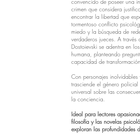
convencido de poseer una in
crimen que considera justific
encontrar la libertad que es
tormentoso conflicto psicoló
miedo y la búsqueda de rede
verdaderos jueces. A través d
Dostoievski se adentra en lo
humana, planteando preguntas
capacidad de transformación
Con personajes inolvidables 
trasciende el género policial
universal sobre las consecue
la conciencia.
Ideal para lectores apasionad
filosofía y las novelas psico
exploran las profundidades 