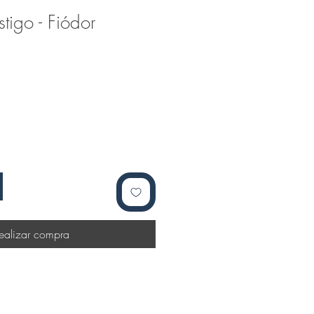
tigo - Fiódor
ealizar compra