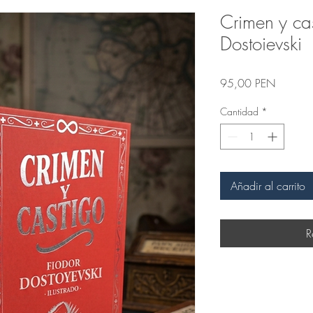
Crimen y cas
Dostoievski
Precio
95,00 PEN
Cantidad
*
Añadir al carrito
R