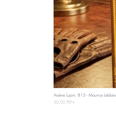
Arsène Lupin: 813 - Maurice Leblan
Precio
50,00 PEN