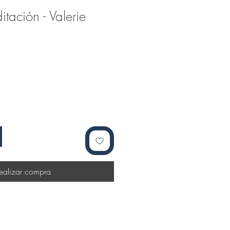
tación - Valerie
ealizar compra