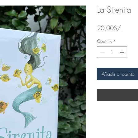
La Sirenita
Price
20,00S/.
Quantity
*
Añadir al carrito